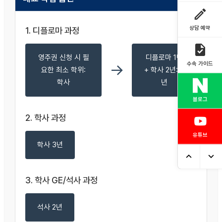
호주 번호
0401 527
상담 예약
1. 디플로마 과정
563
한국 번호
영주권 신청 시 필
디플로마 1년
0507
수속 가이드
→
요한 최소 학위:
+ 학사 2년: 3
1369
학사
년
5057
블로그
2. 학사 과정
유튜브
학사 3년
3. 학사 GE/석사 과정
석사 2년