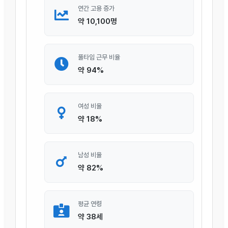
연간 고용 증가
약 10,100명
풀타임 근무 비율
약 94%
여성 비율
약 18%
남성 비율
약 82%
평균 연령
약 38세