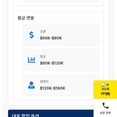
평균 연봉
초봉
$66K-$80K
평균
$80K-$120K
경력자
$120K-$180K
1:1 상담
상담 전화
대표 학업 옵션