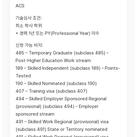
ACS
기술심사 조건:
최소 학사 학위
+ 경력 1년 또는 PY(Professional Year) 이수
신청 가능 비자:
485 – Temporary Graduate (subclass 485) –
Post-Higher Education Work stream
189 – Skilled Independent (subclass 189) – Points-
Tested
190 – Skilled Nominated (subclass 190)
407 – Training visa (subclass 407)
494 – Skilled Employer Sponsored Regional
(provisional) (subclass 494) – Employer
sponsored stream
491 – Skilled Work Regional (provisional) visa
(subclass 491) State or Territory nominated