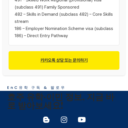
491 – Skilled Work Regional (provisional) visa
(subclass 491) Family Sponsored
482 – Skills in Demand (subclass 482) – Core Skills
stream
186 – Employer Nomination Scheme visa (subclass
186) – Direct Entry Pathway
카카오톡 상담 또는 문의하기
EnC유학 구독 & 팔로우
호주 유학·이민 정보, 지금 바
로 받아보세요!